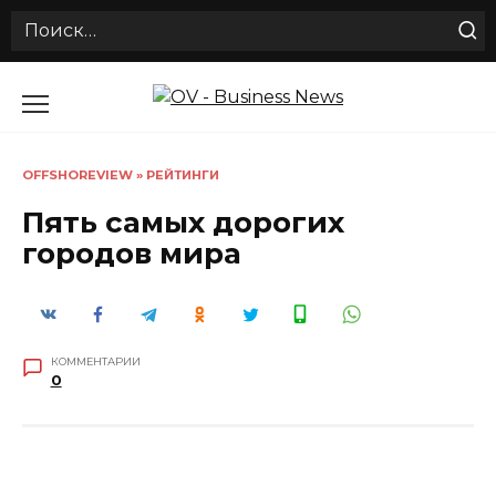
Search
for:
Перейти
к
содержанию
OFFSHOREVIEW
»
РЕЙТИНГИ
Пять самых дорогих
городов мира
КОММЕНТАРИИ
0