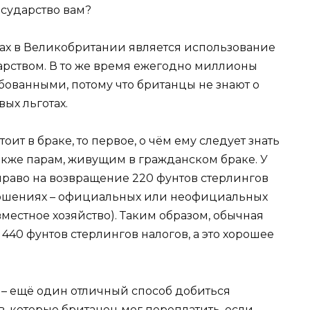
осударство вам?
ах в Великобритании является использование
арством. В то же время ежегодно миллионы
бованными, потому что британцы не знают о
ых льготах.
т в браке, то первое, о чём ему следует знать
также парам, живущим в гражданском браке. У
право на возвращение 220 фунтов стерлингов
отношениях – официальных или неофициальных
местное хозяйство). Таким образом, обычная
440 фунтов стерлингов налогов, а это хорошее
– ещё один отличный способ добиться
, которые британец мог переплатить, если