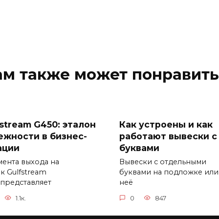
ам также может понравить
fstream G450: эталон
Как устроены и как
ежности в бизнес-
работают вывески с
ации
буквами
мента выхода на
Вывески с отдельными
к Gulfstream
буквами на подложке или
 представляет
неё
1.1к.
0
847