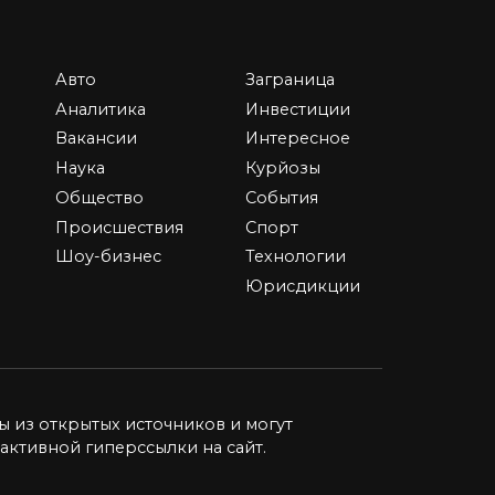
Авто
Заграница
Аренда помещения под
Аналитика
Инвестиции
е
магазин в Москве: как
Вакансии
Интересное
выбрать лучшее место
Наука
Курйозы
В процессе поиска
Общество
События
недвижимости под магазин
ритм
Происшествия
Спорт
предпринимателю
Шоу-бизнес
Технологии
0
5.5к.
Юрисдикции
нну
а
ы из открытых источников и могут
активной гиперссылки на сайт.