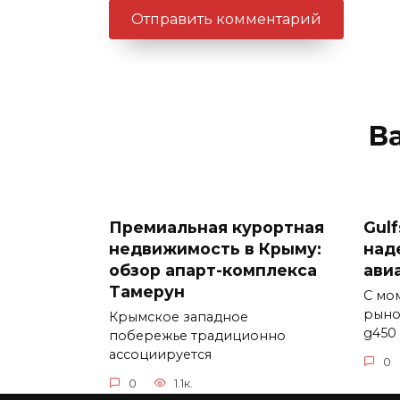
В
Премиальная курортная
Gul
недвижимость в Крыму:
над
обзор апарт-комплекса
ави
Тамерун
С мо
рыно
Крымское западное
g450
побережье традиционно
ассоциируется
0
0
1.1к.