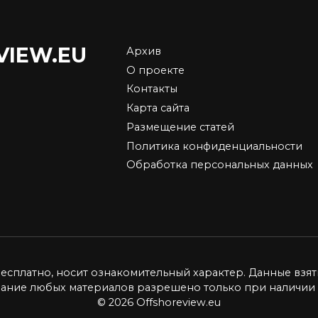
VIEW.EU
Архив
ить квартиру в
Кредитные
О проекте
кве по ипотеке:
обязательства посл
Контакты
тупное жилье в
смерти заемщика:
Карта сайта
лице
законные способы
Размещение статей
защиты прав
пка квартиры в Москве —
наследников и алго
Политика конфиденциальности
ый шаг для многих семей
действий
Обработка персональных данных
3.2к.
Звонок из банка застал А
врасплох. Месяц назад он
0
4.4к.
бесплатно, носит ознакомительный характер. Данные взят
вание любых материалов разрешено только при наличии 
© 2026 Offshoreview.eu