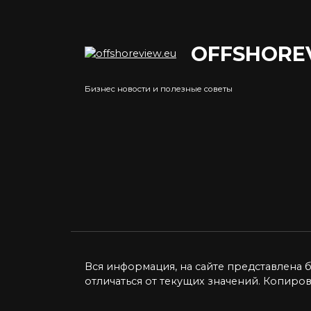
OFFSHORE
Преимущества онлайн-
Куп
займов: почему это
Мос
Бизнес новости и полезные советы
удобно и выгодно
дос
сто
Интернет прочно вошел в
жизнь людей всех возрастов.
Поку
важн
0
2.7к.
0
Вся информация, на сайте представлена 
отличаться от текущих значений. Копиро