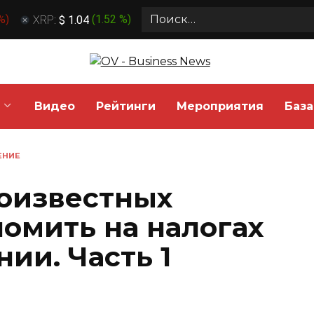
Search
 %
)
XRP:
$ 1.04
(
1.52 %
)
for:
Видео
Рейтинги
Мероприятия
База
ЕНИЕ
оизвестных
номить на налогах
ии. Часть 1