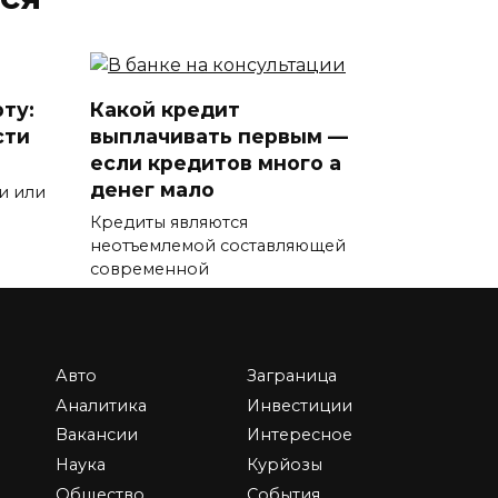
ту:
Какой кредит
сти
выплачивать первым —
если кредитов много а
денег мало
и или
Кредиты являются
неотъемлемой составляющей
современной
0
12.8к.
Авто
Заграница
Аналитика
Инвестиции
ние
Сколько получают
Вакансии
Интересное
ство
учителя физкультуры в
Наука
Курйозы
школе — в России и за
Общество
События