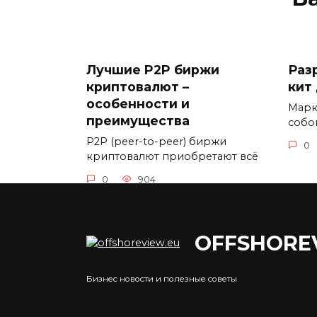
Лучшие P2P биржи
Раз
криптовалют –
кит
особенности и
Марк
преимущества
собо
P2P (peer-to-peer) биржи
0
криптовалют приобретают всё
0
904
OFFSHORE
Банки в США
Бизнес новости и полезные советы
Ког
Банковский сектор
бол
Соединенных Штатов Америки