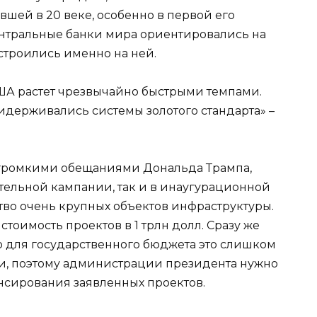
вшей в 20 веке, особенно в первой его
ентральные банки мира ориентировались на
 строились именно на ней.
ША растет чрезвычайно быстрыми темпами.
ридерживались системы золотого стандарта» –
 громкими обещаниями Дональда Трампа,
ательной кампании, так и в инаугурационной
тво очень крупных объектов инфраструктуры.
оимость проектов в 1 трлн долл. Сразу же
что для государственного бюджета это слишком
и, поэтому администрации президента нужно
нсирования заявленных проектов.