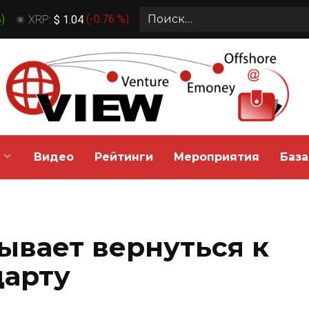
Search
%
)
XRP:
$ 1.04
(
-0.76 %
)
for:
Видео
Рейтинги
Мероприятия
База
ывает вернуться к
дарту