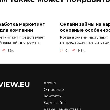
работка маркетинг
Онлайн займы на кар
 для компании
основные особенно
етинг кит представляет
Когда в жизни наступают
й важный инструмент
непредвиденные ситуаци
1.2к.
0
9.8к.
VIEW.EU
Архив
О проекте
Выбор и приобрете
Контакты
да бывают самые
биткоинов: руковод
Карта сайта
ьшие скидки на
для новичков
Размещение статей