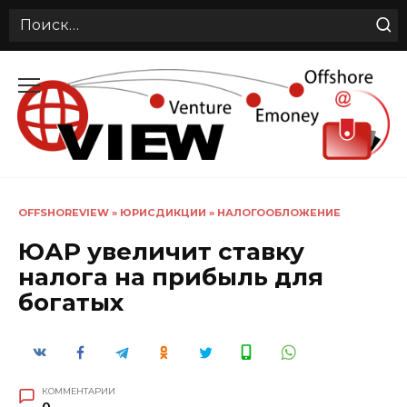
Search
for:
Перейти
к
содержанию
OFFSHOREVIEW
»
ЮРИСДИКЦИИ
»
НАЛОГООБЛОЖЕНИЕ
ЮАР увеличит ставку
налога на прибыль для
богатых
КОММЕНТАРИИ
0