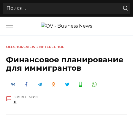
Search
for:
Перейти
к
содержанию
OFFSHOREVIEW
»
ИНТЕРЕСНОЕ
Финансовое планирование
для иммигрантов
КОММЕНТАРИИ
0