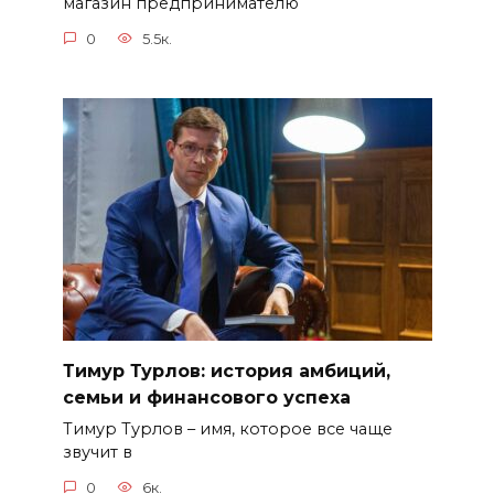
магазин предпринимателю
0
5.5к.
Тимур Турлов: история амбиций,
семьи и финансового успеха
Тимур Турлов – имя, которое все чаще
звучит в
0
6к.