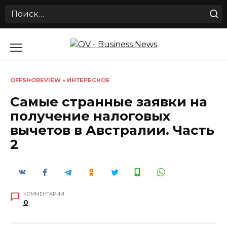
Search
for:
Перейти
к
содержанию
OFFSHOREVIEW
»
ИНТЕРЕСНОЕ
Самые странные заявки на
получение налоговых
вычетов в Австралии. Часть
2
КОММЕНТАРИИ
0