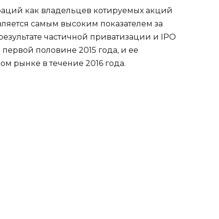
аций как владельцев котируемых акций
 является самым высоким показателем за
 результате частичной приватизации и IPO
 первой половине 2015 года, и ее
 рынке в течение 2016 года.