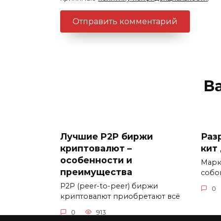
В
Лучшие P2P биржи
Раз
криптовалют –
кит
особенности и
Марк
преимущества
собо
P2P (peer-to-peer) биржи
0
криптовалют приобретают всё
0
913