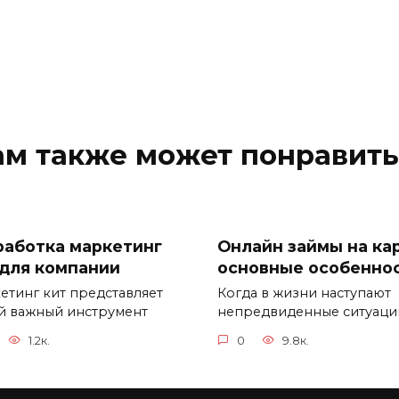
ам также может понравить
работка маркетинг
Онлайн займы на кар
 для компании
основные особенно
етинг кит представляет
Когда в жизни наступают
й важный инструмент
непредвиденные ситуаци
1.2к.
0
9.8к.