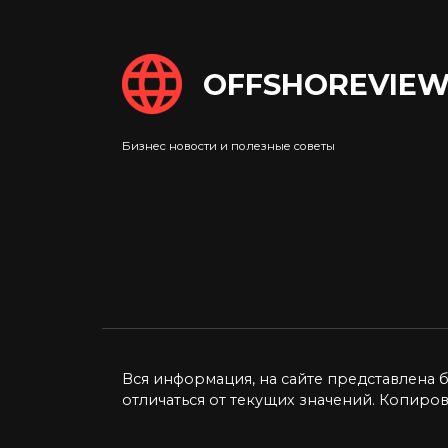
OFFSHOREVIEW
Банки в США
Ког
Банковский сектор
Бизнес новости и полезные советы
бол
Соединенных Штатов Америки
Wild
считается
деш
0
10к.
Попу
раст
явля
0
Вся информация, на сайте представлена 
отличаться от текущих значений. Копиро