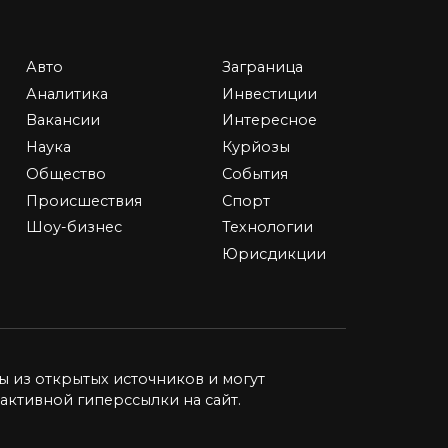
0
12.8к.
Авто
Заграница
Аналитика
Инвестиции
ние
Сколько получают
Вакансии
Интересное
ство
учителя физкультуры в
Наука
Курйозы
школе — в России и за
Общество
События
рубежом в 2026 году
ая
Происшествия
Спорт
Наличие специального
Шоу-бизнес
Технологии
образования, хорошая
физическая
Юрисдикции
1
85.2к.
ы из открытых источников и могут
активной гиперссылки на сайт.