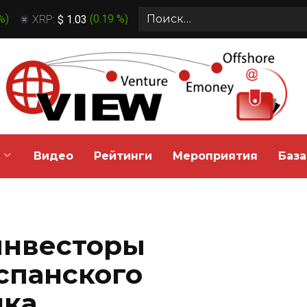
Search
 %
)
XRP:
$ 1.03
(
0.19 %
)
for:
Видео
Рейтинги
Мероприятия
База
инвесторы
спанского
нка