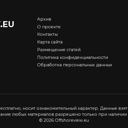
Архив
.EU
О проекте
Выбор и приобрете
Контакты
да бывают самые
биткоинов: руковод
Карта сайта
ьшие скидки на
для новичков
Размещение статей
berries — как купить
Биткоин, самая популярн
Политика конфиденциальности
евле в 2026 году
криптовалюта в мире,
Обработка персональных данных
привлекает
лярность маркетплейсов
ет. Ярким примером
0
11.7к.
ется
94.4к.
бесплатно, носит ознакомительный характер. Данные взят
вание любых материалов разрешено только при наличии 
© 2026 Offshoreview.eu