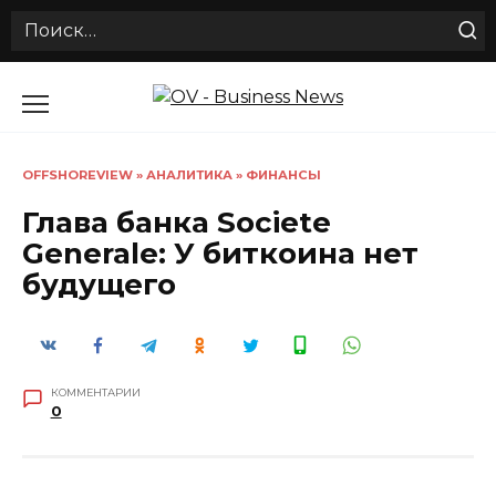
Search
for:
Перейти
к
содержанию
OFFSHOREVIEW
»
АНАЛИТИКА
»
ФИНАНСЫ
Глава банка Societe
Generale: У биткоина нет
будущего
КОММЕНТАРИИ
0