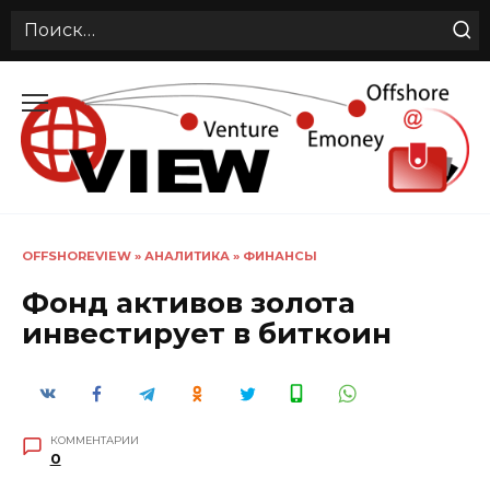
Search
for:
Перейти
к
содержанию
OFFSHOREVIEW
»
АНАЛИТИКА
»
ФИНАНСЫ
Фонд активов золота
инвестирует в биткоин
КОММЕНТАРИИ
0