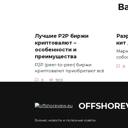
В
Лучшие P2P биржи
Раз
криптовалют –
кит
особенности и
Марк
преимущества
собо
P2P (peer-to-peer) биржи
0
криптовалют приобретают всё
0
903
OFFSHORE
Банки в США
Бизнес новости и полезные советы
Ког
Банковский сектор