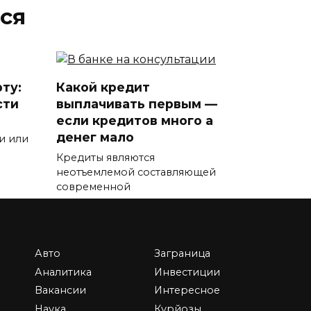
ся
ту:
Какой кредит
сти
выплачивать первым —
если кредитов много а
денег мало
и или
Кредиты являются
неотъемлемой составляющей
современной
0
12.8к.
Авто
Заграница
Аналитика
Инвестиции
ние
Сколько получают
Вакансии
Интересное
ство
учителя физкультуры в
Наука
Курйозы