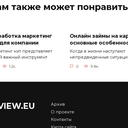
ам также может понравить
работка маркетинг
Онлайн займы на кар
 для компании
основные особенно
етинг кит представляет
Когда в жизни наступают
й важный инструмент
непредвиденные ситуаци
1.2к.
0
9.8к.
VIEW.EU
Архив
О проекте
Выбор и приобрете
Контакты
да бывают самые
биткоинов: руковод
Карта сайта