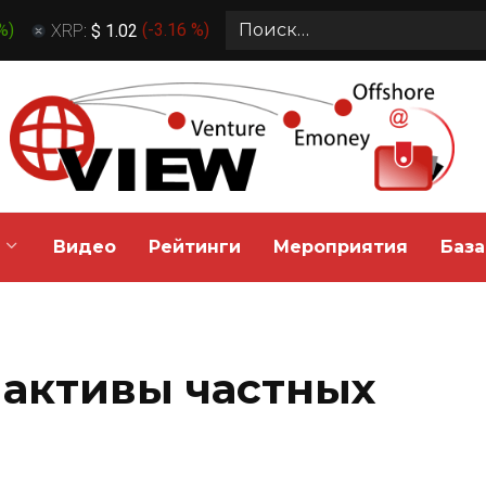
Search
 %
)
XRP:
$ 1.02
(
-3.16 %
)
for:
Видео
Рейтинги
Мероприятия
База
 активы частных