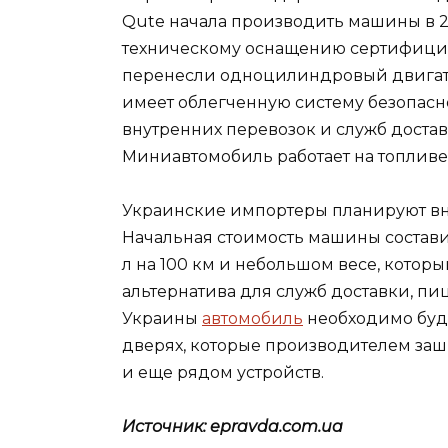
Qute начала производить машины в 20
техническому оснащению сертифицир
перенесли одноцилиндровый двигате
имеет облегченную систему безопасн
внутренних перевозок и служб достав
Миниавтомобиль работает на топливе,
Украинские импортеры планируют внед
Начальная стоимость машины составит
л на 100 км и небольшом весе, которы
альтернатива для служб доставки, п
Украины
автомобиль
необходимо буде
дверях, которые производителем за
и еще рядом устройств.
Источник: epravda.com.ua