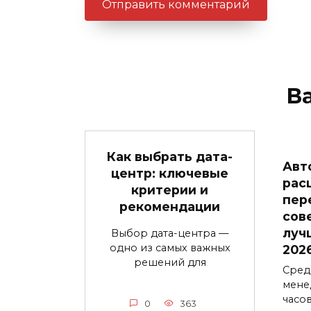
В
Как выбрать дата-
Авт
центр: ключевые
рас
критерии и
пер
рекомендации
сов
луч
Выбор дата-центра —
одно из самых важных
202
решений для
Сред
мене
часо
0
363