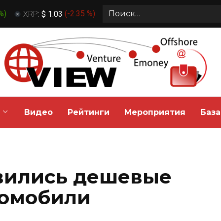
Search
 %
)
XRP:
$ 1.03
(
-2.35 %
)
for:
Видео
Рейтинги
Мероприятия
База
вились дешевые
томобили