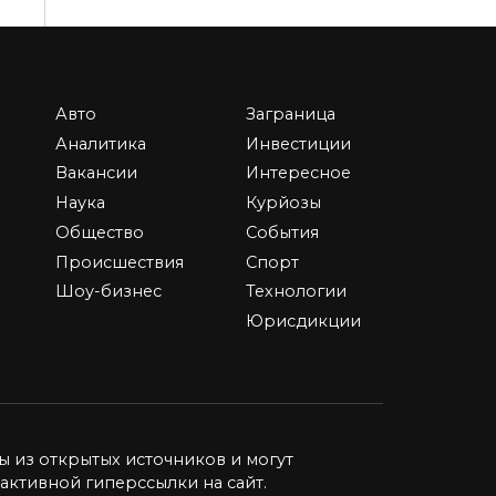
Авто
Заграница
Независимая
Аналитика
Инвестиции
экономическая
Вакансии
Интересное
экспертиза: ключ к
Наука
Курйозы
объективности и
ing
Общество
События
обоснованным
т
Происшествия
Спорт
решениям
Шоу-бизнес
Технологии
В современном мире, полном
Юрисдикции
динамики и перемен,
экономические
0
6.6к.
ы из открытых источников и могут
активной гиперссылки на сайт.