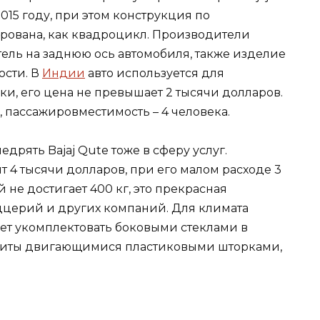
15 году, при этом конструкция по
ована, как квадроцикл. Производители
ль на заднюю ось автомобиля, также изделие
ости. В
Индии
авто используется для
ки, его цена не превышает 2 тысячи долларов.
 пассажировместимость – 4 человека.
рять Bajaj Qute тоже в сферу услуг.
 4 тысячи долларов, при его малом расходе 3
й не достигает 400 кг, это прекрасная
иццерий и других компаний. Для климата
т укомплектовать боковыми стеклами в
шиты двигающимися пластиковыми шторками,