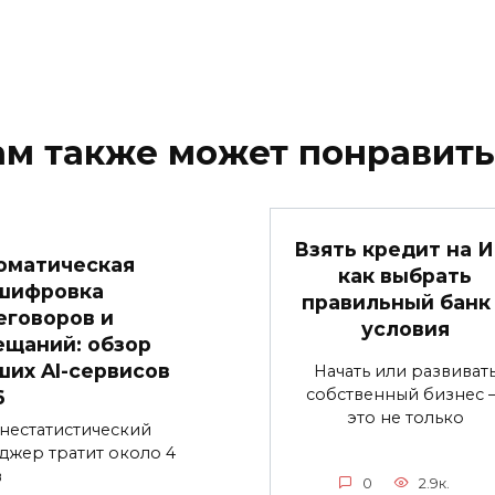
ам также может понравить
Взять кредит на И
оматическая
как выбрать
шифровка
правильный банк
еговоров и
условия
ещаний: обзор
ших AI-сервисов
Начать или развиват
собственный бизнес 
6
это не только
нестатистический
джер тратит около 4
в
0
2.9к.