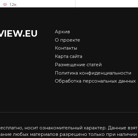
1.2к.
VIEW.EU
Архив
упка недвижимости
Тимур Турлов: как
О проекте
йоне Dubai Hills
работает закон
Контакты
te
синергии в бизнесе
Карта сайта
 Dubai Hills Estate — один
Основатель Freedom Hold
Размещение статей
амых привлекательных
Corp. Тимур Турлов строи
Политика конфиденциальности
4.8к.
0
5.9к.
Обработка персональных данных
бесплатно, носит ознакомительный характер. Данные взят
вание любых материалов разрешено только при наличии 