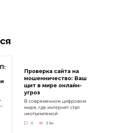
ся
П:
Проверка сайта на
мошенничество: Ваш
 и
щит в мире онлайн-
угроз
ь
В современном цифровом
—
мире, где интернет стал
неотъемлемой
0
3.6к.