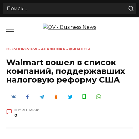
Search
for:
Перейти
к
содержанию
OFFSHOREVIEW
»
АНАЛИТИКА
»
ФИНАНСЫ
Walmart вошел в список
компаний, поддержавших
налоговую реформу США
КОММЕНТАРИИ
0