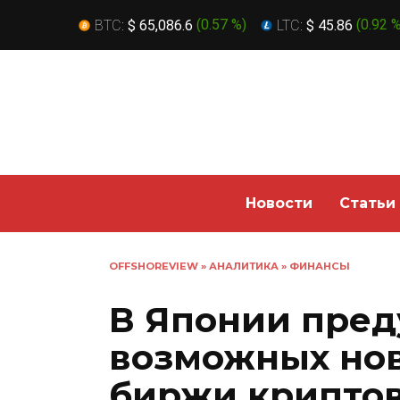
BTC:
$ 65,086.6
(
0.57 %
)
LTC:
$ 45.86
(
0.92 
Перейти
к
содержанию
Новости
Статьи
OFFSHOREVIEW
»
АНАЛИТИКА
»
ФИНАНСЫ
В Японии пред
возможных нов
биржи крипто