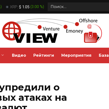
Search
%
)
XRP:
$ 1.05
(
3.00 %
)
for:
Видео
Рейтинги
Мероприятия
База
упредили о
ых атаках на
валют