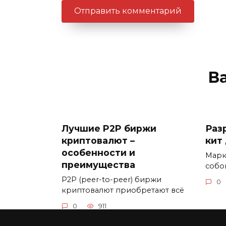
В
Лучшие P2P биржи
Раз
криптовалют –
кит
особенности и
Марк
преимущества
собо
P2P (peer-to-peer) биржи
0
криптовалют приобретают всё
0
911