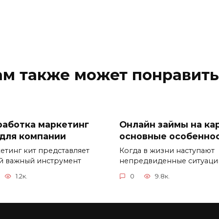
ам также может понравить
работка маркетинг
Онлайн займы на кар
 для компании
основные особенно
етинг кит представляет
Когда в жизни наступают
й важный инструмент
непредвиденные ситуаци
1.2к.
0
9.8к.