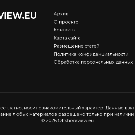
VIEW.EU
Архив
О проекте
Выбор и приобрете
Контакты
да бывают самые
биткоинов: руковод
Карта сайта
ьшие скидки на
для новичков
Размещение статей
berries — как купить
Биткоин, самая популярн
Политика конфиденциальности
евле в 2026 году
криптовалюта в мире,
привлекает
Обработка персональных данных
лярность маркетплейсов
ет. Ярким примером
0
11.7к.
ется
94.4к.
бесплатно, носит ознакомительный характер. Данные взят
вание любых материалов разрешено только при наличии 
© 2026 Offshoreview.eu