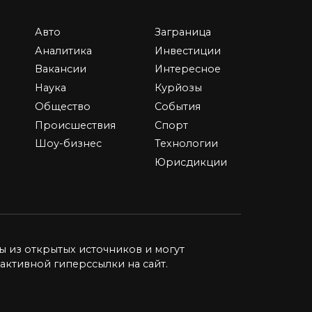
Авто
Заграница
Аналитика
Инвестиции
ние
Сколько получают
Вакансии
Интересное
ство
учителя физкультуры в
Наука
Курйозы
школе — в России и за
Общество
События
рубежом в 2026 году
ая
Происшествия
Спорт
Наличие специального
Шоу-бизнес
Технологии
образования, хорошая
физическая
Юрисдикции
1
85.1к.
ы из открытых источников и могут
активной гиперссылки на сайт.