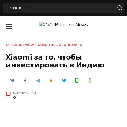
Search
for:
Перейти
к
содержанию
OFFSHOREVIEW
»
СОБЫТИЯ
»
ЭКОНОМИКА
Xiaomi за то, чтобы
инвестировать в Индию
КОММЕНТАРИИ
0