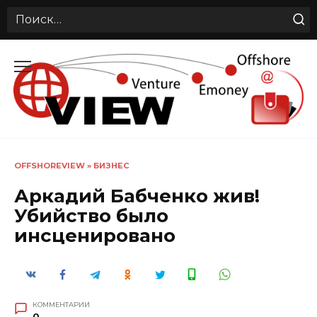
Search
for:
Перейти
к
содержанию
OFFSHOREVIEW
»
БИЗНЕС
Аркадий Бабченко жив!
Убийство было
инсценировано
КОММЕНТАРИИ
0