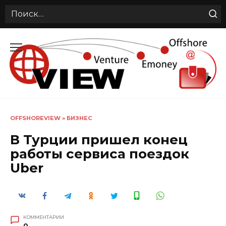
Search
for:
Перейти
к
содержанию
OFFSHOREVIEW
»
БИЗНЕС
В Турции пришел конец
работы сервиса поездок
Uber
КОММЕНТАРИИ
0