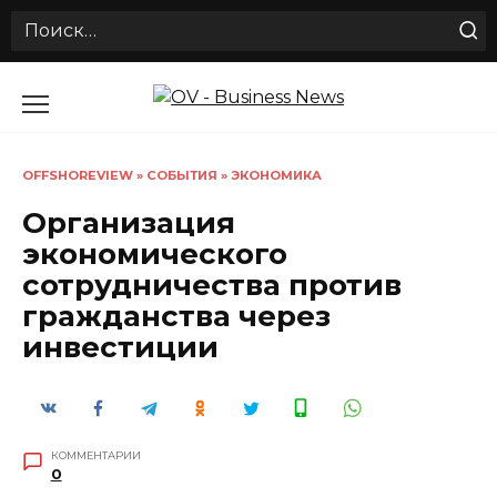
Search
for:
Перейти
к
содержанию
OFFSHOREVIEW
»
СОБЫТИЯ
»
ЭКОНОМИКА
Организация
экономического
сотрудничества против
гражданства через
инвестиции
КОММЕНТАРИИ
0