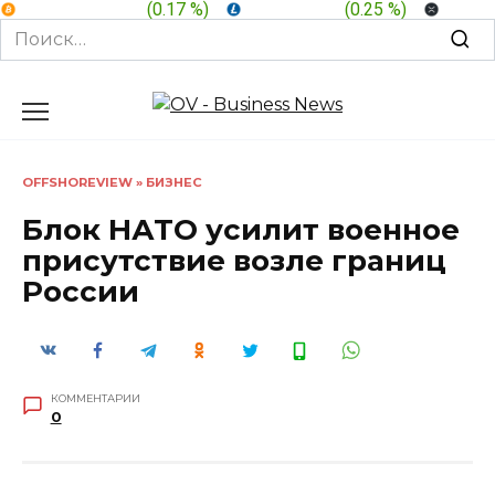
BTC:
$ 64,822.4
(
0.17 %
)
LTC:
$ 45.63
(
0.25 %
)
XRP:
$
Search
for:
Перейти
к
содержанию
OFFSHOREVIEW
»
БИЗНЕС
Блок НАТО усилит военное
присутствие возле границ
России
КОММЕНТАРИИ
0