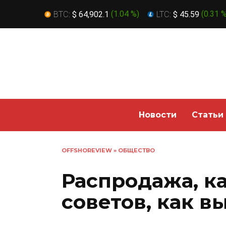
BTC:
$ 64,902.1
(
1.04 %
)
LTC:
$ 45.59
(
0.31 
Перейти
к
содержанию
Новости
Статьи
OFFSHOREVIEW
»
ОБЩЕСТВО
Распродажа, ка
советов, как в