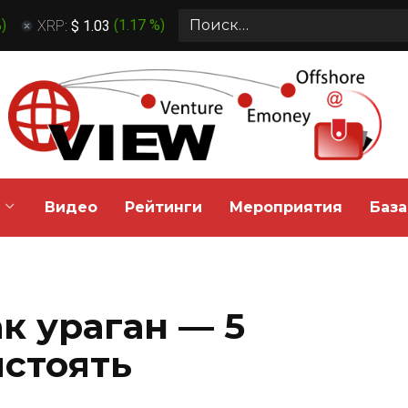
Search
%
)
XRP:
$ 1.03
(
1.17 %
)
for:
Видео
Рейтинги
Мероприятия
База
к ураган — 5
ыстоять