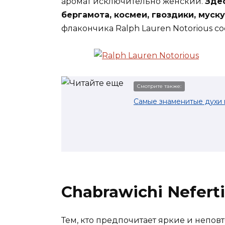
аромат исключительно женский.
Здес
бергамота, космеи, гвоздики, муску
флакончика Ralph Lauren Notorious со
Смотрите также:
Самые знаменитые духи п
Chabrawichi Neferti
Тем, кто предпочитает яркие и непо