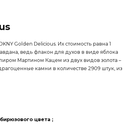
us
NY Golden Delicious. Их стоимость равна 1
равдана, ведь флакон для духов в виде яблока
иром Мартином Кацем из двух видов золота –
драгоценные камни в количестве 2909 штук, из
бирюзового цвета ;