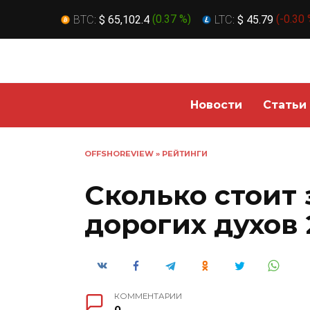
BTC:
$ 65,102.4
(
0.37 %
)
LTC:
$ 45.79
(
-0.30
Перейти
к
содержанию
Новости
Статьи
OFFSHOREVIEW
»
РЕЙТИНГИ
Сколько стоит 
дорогих духов 
КОММЕНТАРИИ
0