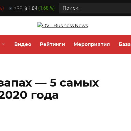
Search
 %
)
XRP:
$ 1.04
(
1.68 %
)
for:
Видео
Рейтинги
Мероприятия
База
запах — 5 самых
2020 года