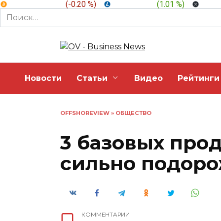
BTC:
$ 64,801.8
(
-0.20 %
)
LTC:
$ 45.98
(
1.01 %
)
XRP:
Search
for:
Перейти
к
содержанию
Новости
Статьи
Видео
Рейтинги
OFFSHOREVIEW
»
ОБЩЕСТВО
3 базовых прод
сильно подор
КОММЕНТАРИИ