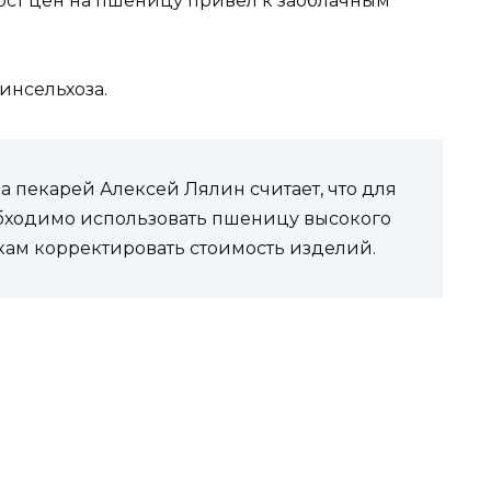
рост цен на пшеницу привел к заоблачным
инсельхоза.
 пекарей Алексей Лялин считает, что для
еобходимо использовать пшеницу высокого
екам корректировать стоимость изделий.