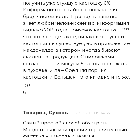
получить уже стухшую картошку 0%.
Информация про тайного покупателя –
бред чистой воды. Про лед в напитке
знает любой человек сейчас, информация
видимо 2015 года. Бонусная картошка – ???
что это вообще такое, никакой бонусной
картошки не существует, есть приложение
макдоналдс, в котором иногда бывают
скидки на продукцию. С пирожками
согласен – они могут и 5 часов пролежать
в духовке, и да – Средняя порция
картошки, и Большая – это ни одно и то же.
103
6
Товарищ Суховъ
23.12.2020 в 04:55
Самый простой способ обхитрить
Мандональдс или прочий отравительный
фастфуд – никогда к нему не