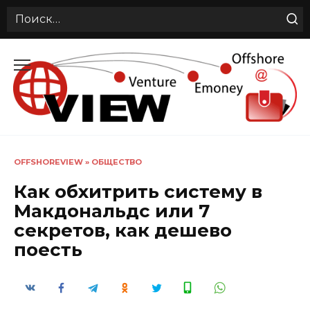
Search
for:
Перейти
к
содержанию
OFFSHOREVIEW
»
ОБЩЕСТВО
Как обхитрить систему в
Макдональдс или 7
секретов, как дешево
поесть