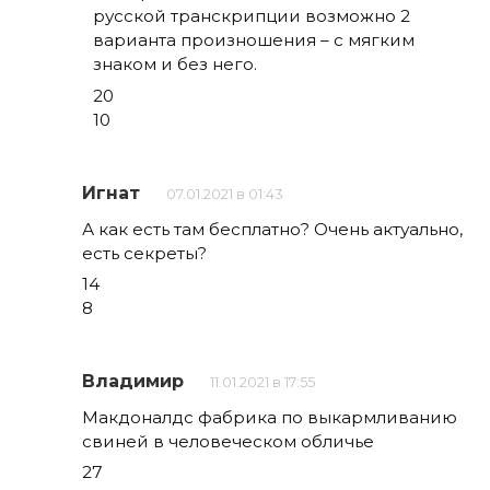
русской транскрипции возможно 2
варианта произношения – с мягким
знаком и без него.
20
10
Игнат
07.01.2021 в 01:43
А как есть там бесплатно? Очень актуально,
есть секреты?
14
8
Владимир
11.01.2021 в 17:55
Макдоналдс фабрика по выкармливанию
свиней в человеческом обличье
27