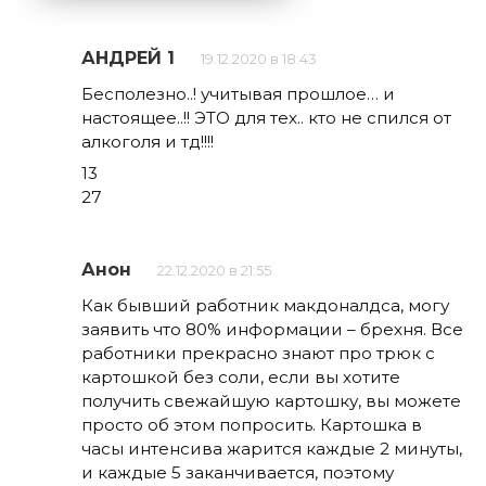
АНДРЕЙ 1
19.12.2020 в 18:43
Бесполезно..! учитывая прошлое… и
настоящее..!! ЭТО для тех.. кто не спился от
алкоголя и тд!!!!
13
27
Анон
22.12.2020 в 21:55
Как бывший работник макдоналдса, могу
заявить что 80% информации – брехня. Все
работники прекрасно знают про трюк с
картошкой без соли, если вы хотите
получить свежайшую картошку, вы можете
просто об этом попросить. Картошка в
часы интенсива жарится каждые 2 минуты,
и каждые 5 заканчивается, поэтому