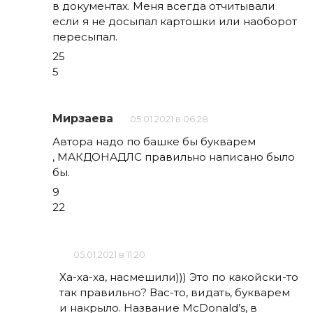
в документах. Меня всегда отчитывали
если я не досыпал картошки или наоборот
пересыпал.
25
5
Мирзаева
05.01.2021 в 06:28
Автора надо по башке бы букварем
, МАКДОНАДЛС правильно написано было
бы.
9
22
05.01.2021 в 11:20
Ха-ха-ха, насмешили))) Это по какойски-то
так правильно? Вас-то, видать, букварем
и накрыло. Название McDonald’s, в