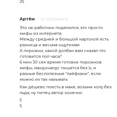
25
Артём
20.01.2021 в 14:10
Это не работник поделился, это просто
мифы из интернета
Между средней и большой картохой есть
разница и весьма ощутимая
А пирожки, какой долбан вам сказал что
готовится пол часа?
6 мин 30 сек время готовки пирожков
мифы, макдоналдс пишется без Ь, и
разные бесполезные “лайфхаки”, если
можно их так называть
Как дёшево поесть в маке, возьми колу без
льда, ну пипец автор конечно
5
5