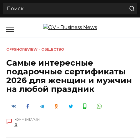
Search
for:
Перейти
к
содержанию
OFFSHOREVIEW
»
ОБЩЕСТВО
Самые интересные
подарочные сертификаты
2026 для женщин и мужчин
на любой праздник
КОММЕНТАРИИ
0