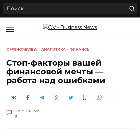
Search
for:
Перейти
к
содержанию
OFFSHOREVIEW
»
АНАЛИТИКА
»
ФИНАНСЫ
Стоп-факторы вашей
финансовой мечты —
работа над ошибками
КОММЕНТАРИИ
0