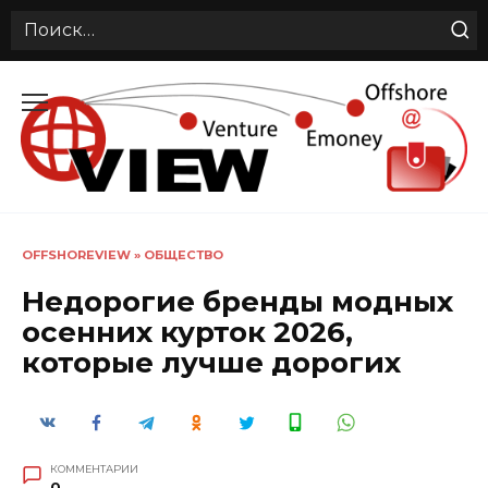
Search
for:
Перейти
к
содержанию
OFFSHOREVIEW
»
ОБЩЕСТВО
Недорогие бренды модных
осенних курток 2026,
которые лучше дорогих
КОММЕНТАРИИ
0