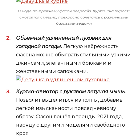
В моде по-прежнему фасон оверсайз. Куртки “на вырост”
смотрятся стильно, прекрасно сочетаясь с различными
базовыми вещами
Объемный удлиненный пуховик для
холодной погоды.
Легкую небрежность
фасона можно обыграть стильными узкими
джинсами, элегантными брюками и
женственными сапожками.
Куртка-авиатор с рукавом летучая мышь.
Позволит выделиться из толпы, добавив
легкой изысканности повседневному
образу. Фасон вошёл в тренды 2021 года,
наряду с другими моделями свободного
кроя.