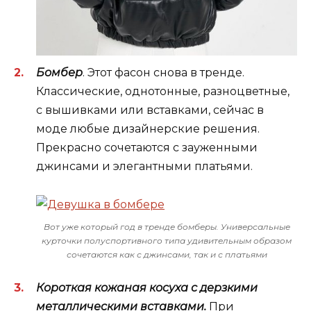
Бомбер
. Этот фасон снова в тренде.
Классические, однотонные, разноцветные,
с вышивками или вставками, сейчас в
моде любые дизайнерские решения.
Прекрасно сочетаются с зауженными
джинсами и элегантными платьями.
Вот уже который год в тренде бомберы. Универсальные
курточки полуспортивного типа удивительным образом
сочетаются как с джинсами, так и с платьями
Короткая кожаная косуха с дерзкими
металлическими вставками.
При