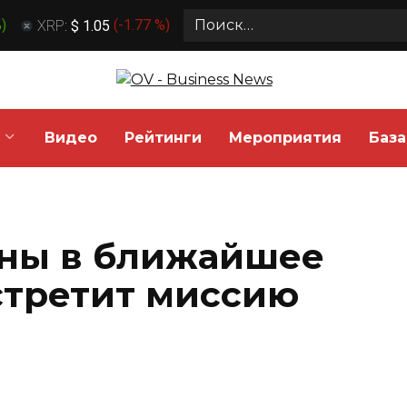
Search
%
)
XRP:
$ 1.05
(
-1.77 %
)
for:
Видео
Рейтинги
Мероприятия
База
ины в ближайшее
стретит миссию