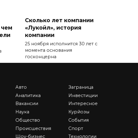
Сколько лет компании
 чем
«Лукойл», история
тели
компании
25 ноября исполнится 30 лет с
момента основания
в
госконцерна
0
87.7к.
Авто
Заграница
Аналитика
Инвестиции
Вакансии
Интересное
Что будет с нашими
Наука
Курйозы
деньгами в 2023 году —
Общество
События
новый прогноз от
Центробанка
Происшествия
Спорт
Шоу-бизнес
Технологии
Согласно прогнозам