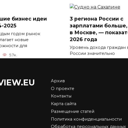
шие бизнес идеи
3 региона России с
4-2025
зарплатами больше,
в Москве, — показа
ждым годом рынок
2026 года
лагает новые
ожности для
Уровень дохода граждан 
России значительно
5.7к.
отличается
0
5.9к.
VIEW.EU
Архив
О проекте
Контакты
 подорожает в
Карта сайта
ии в 2026 году –
Средняя зарплата в
Размещение статей
ние экспертов,
Москве и регионах в
ледние новости
2026 году — почему
Политика конфиденциальности
такая разница
Обработка персональных данных
ень жизни большинства