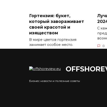
Гортензия: букет,
Луч
который завораживает
202
своей красотой и
С ка
изяществом
пред
возм
В мире цветов гортензия
занимает особое место.
0
0
5.3к.
OFFSHORE
Бизнес новости и полезные советы
Преимущества
Что
получения лицензии на
Росс
криптовалютную
мне
деятельность
пос
Получение лицензии на
Уров