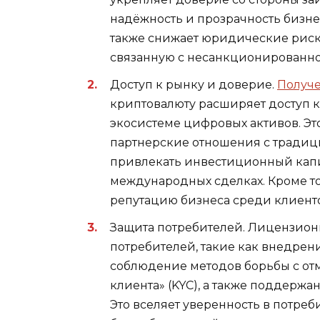
надёжность и прозрачность бизн
также снижает юридические риск
связанную с несанкционированно
Доступ к рынку и доверие.
Получе
криптовалюту расширяет доступ к
экосистеме цифровых активов. Эт
партнерские отношения с трад
привлекать инвестиционный капит
международных сделках. Кроме т
репутацию бизнеса среди клиенто
Защита потребителей. Лицензион
потребителей, такие как внедрен
соблюдение методов борьбы с отм
клиента» (KYC), а также поддержа
Это вселяет уверенность в потреб