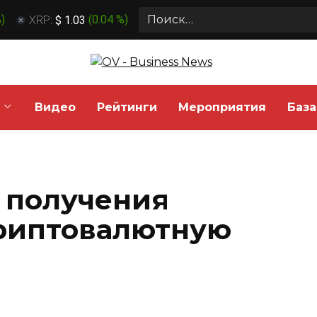
Search
%
)
XRP:
$ 1.03
(
0.04 %
)
for:
Видео
Рейтинги
Мероприятия
База
 получения
криптовалютную