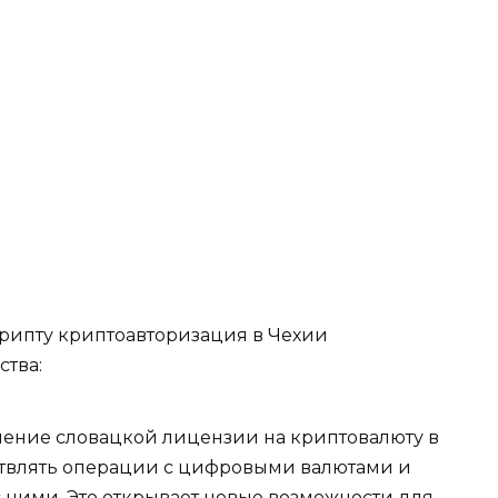
рипту криптоавторизация в Чехии
тва:
ение словацкой лицензии на криптовалюту в
ствлять операции с цифровыми валютами и
с ними. Это открывает новые возможности для