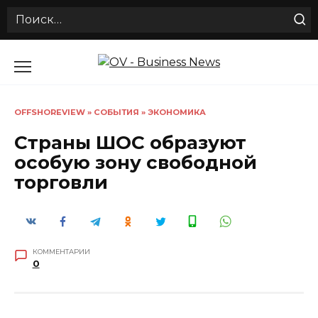
Search
for:
Перейти
к
содержанию
OFFSHOREVIEW
»
СОБЫТИЯ
»
ЭКОНОМИКА
Страны ШОС образуют
особую зону свободной
торговли
КОММЕНТАРИИ
0