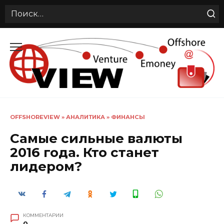
Search
for:
Перейти
к
содержанию
OFFSHOREVIEW
»
АНАЛИТИКА
»
ФИНАНСЫ
Самые сильные валюты
2016 года. Кто станет
лидером?
КОММЕНТАРИИ
0