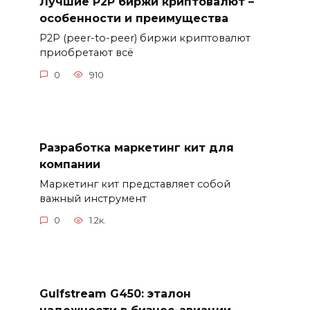
Лучшие P2P биржи криптовалют –
особенности и преимущества
P2P (peer-to-peer) биржи криптовалют
приобретают всё
0
910
Разработка маркетинг кит для
компании
Маркетинг кит представляет собой
важный инструмент
0
1.2к.
Gulfstream G450: эталон
надежности в бизнес-авиации