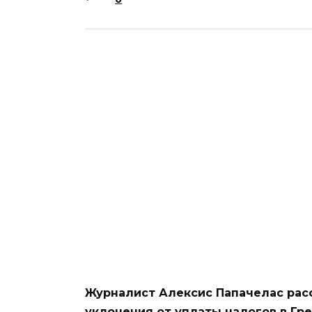
Журналист Алексис Папачелас рас
уклонения от уплаты налогов в Гре