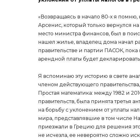
«Возвращаясь в начало 80-х я помню,
Арсенис, который только вернулся на
место министра финансов, был в поис
нашел жилье, владелец дома начал ра
правительстве и партии ПАСОК, пока н
арендной платы будет декларироват
Я вспоминаю эту историю в свете ана
членом действующего правительства,
Простая математика: между 1982 и 20
правительств, была принята третья а
на борьбу с уклонением от уплаты нал
мира, представлявшие в том числе Н
приезжали в Грецию для решения это
не исчезла, ее невероятно сложно ис