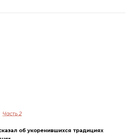
Часть 2
сказал об укоренившихся традициях
ции.