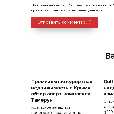
Нажимая на кнопку "Отправить комментарий"
принимаю
политику конфиденциальности
.
В
Премиальная курортная
Gul
недвижимость в Крыму:
над
обзор апарт-комплекса
ави
Тамерун
С мо
рыно
Крымское западное
g450
побережье традиционно