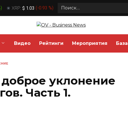
Search
%
)
XRP:
$ 1.03
(
-0.93 %
)
for:
Видео
Рейтинги
Мероприятия
База
ЕНИЕ
е доброе уклонение
ов. Часть 1.