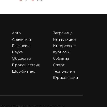
Авто
Заграница
Аренда помещения под
Аналитика
Инвестиции
е
магазин в Москве: как
Вакансии
Интересное
выбрать лучшее место
Наука
Курйозы
В процессе поиска
Общество
События
недвижимости под магазин
ритм
Происшествия
Спорт
предпринимателю
Шоу-бизнес
Технологии
0
5.5к.
Юрисдикции
нну
а