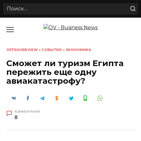
Search
for:
Перейти
к
содержанию
OFFSHOREVIEW
»
СОБЫТИЯ
»
ЭКОНОМИКА
Сможет ли туризм Египта
пережить еще одну
авиакатастрофу?
КОММЕНТАРИИ
0