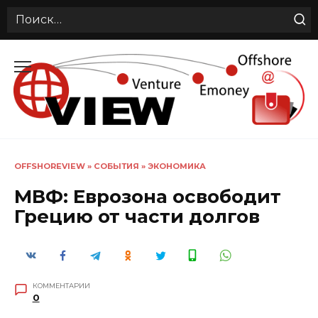
Search
for:
Перейти
к
содержанию
OFFSHOREVIEW
»
СОБЫТИЯ
»
ЭКОНОМИКА
МВФ: Еврозона освободит
Грецию от части долгов
КОММЕНТАРИИ
0