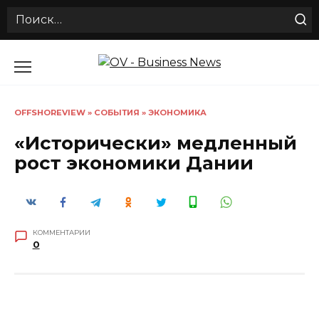
Search
for:
Перейти
к
содержанию
OFFSHOREVIEW
»
СОБЫТИЯ
»
ЭКОНОМИКА
«Исторически» медленный
рост экономики Дании
КОММЕНТАРИИ
0