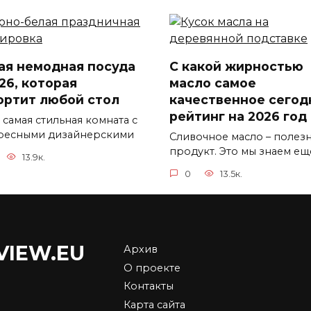
ая немодная посуда
С какой жирностью
26, которая
масло самое
ортит любой стол
качественное сегод
рейтинг на 2026 год
 самая стильная комната с
ресными дизайнерскими
Сливочное масло – полез
продукт. Это мы знаем ещ
13.9к.
0
13.5к.
VIEW.EU
Архив
О проекте
ие советские
Что стало с культо
Контакты
ашения в моде в
фабриками игрушек
Карта сайта