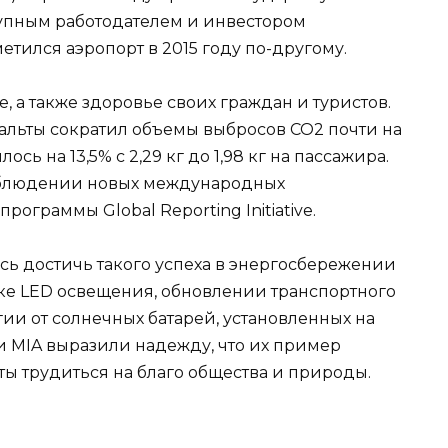
упным работодателем и инвестором
тился аэропорт в 2015 году по-другому.
, а также здоровье своих граждан и туристов.
льты сократил объемы выбросов CO2 почти на
ось на 13,5% с 2,29 кг до 1,98 кг на пассажира.
облюдении новых международных
рограммы Global Reporting Initiative.
ь достичь такого успеха в энергосбережении
вке LED освещения, обновлении транспортного
ии от солнечных батарей, установленных на
и MIA выразили надежду, что их пример
ы трудиться на благо общества и природы.