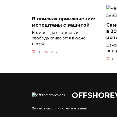
В поисках приключений:
мотоштаны с защитой
Сам
в 20
В мире, где скорость и
исп
свобода сливаются в одно
целое
Даже
инте
0
2.3к.
0
OFFSHORE
Как
Бизнес новости и полезные советы
Что стало с гигантскими
укр