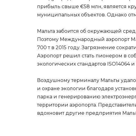
прибыль свыше €58 млн, является кр
муниципальных объектов. Однако отме
Мальта забоится об окружающей среде
Поэтому Международный аэропорт Ма
700 т в 2015 году. Загрязнение сократил
Аэропорт решил стать пионером в с
экологических стандартов ISO14064 и п
Воздушному терминалу Мальты удалос
и охране экологии благодаря устано
парка и генерированию электроэнерг
территории аэропорта. Представител
вдохновит другие предприятия Мальт