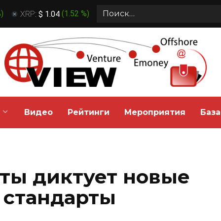
Search
%
)
XRP:
$ 1.04
(
1.52 %
)
for:
Видео
Рейтинги
Мероприятия
База
ты диктует новые
 стандарты