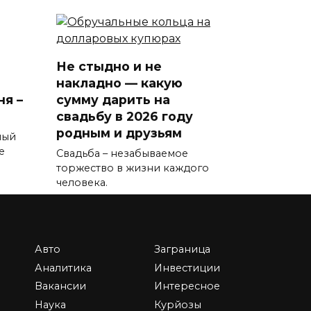
Не стыдно и не
накладно — какую
ня –
сумму дарить на
свадьбу в 2026 году
родным и друзьям
ный
е
Свадьба – незабываемое
торжество в жизни каждого
человека.
0
143к.
Авто
Заграница
Аналитика
Инвестиции
выми
Вакансии
Интересное
Какой должна быть
Наука
Курйозы