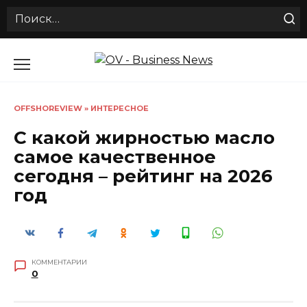
Search
for:
Перейти
к
содержанию
OFFSHOREVIEW
»
ИНТЕРЕСНОЕ
С какой жирностью масло
самое качественное
сегодня – рейтинг на 2026
год
КОММЕНТАРИИ
0