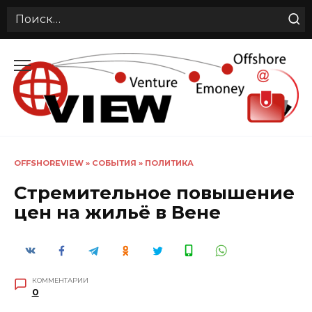
Search
for:
Перейти
к
содержанию
OFFSHOREVIEW
»
СОБЫТИЯ
»
ПОЛИТИКА
Стремительное повышение
цен на жильё в Вене
КОММЕНТАРИИ
0