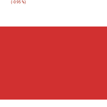
$ 1.03
(
-0.95 %
)