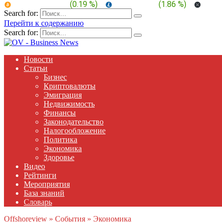
BTC:
$ 64,743.6
(
0.19 %
)
LTC:
$ 45.77
(
1.86 %
)
XRP:
Search for:
Перейти к содержанию
Search for:
Новости
Статьи
Бизнес
Криптовалюты
Эмиграция
Недвижимость
Финансы
Законодательство
Налогообложение
Политика
Экономика
Здоровье
Видео
Рейтинги
Мероприятия
База знаний
Словарь
Offshoreview
»
События
»
Экономика