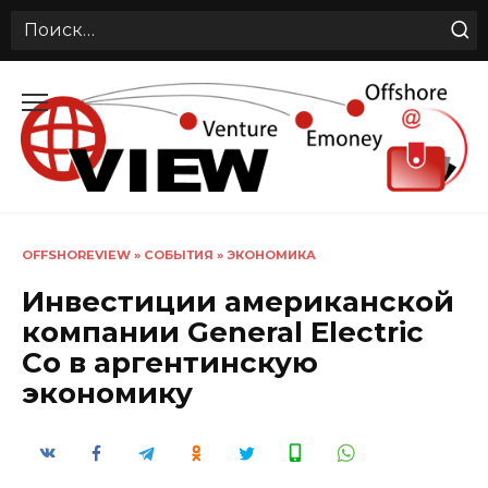
Search
for:
Перейти
к
содержанию
OFFSHOREVIEW
»
СОБЫТИЯ
»
ЭКОНОМИКА
Инвестиции американской
компании General Electric
Co в аргентинскую
экономику