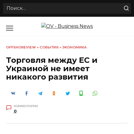
Search
for:
Перейти
к
содержанию
OFFSHOREVIEW
»
СОБЫТИЯ
»
ЭКОНОМИКА
Торговля между ЕС и
Украиной не имеет
никакого развития
КОММЕНТАРИИ
0