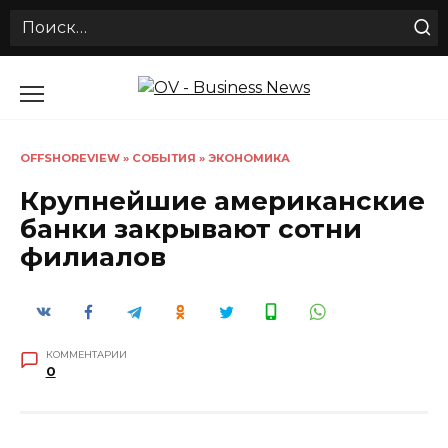
Search
for:
Перейти
к
содержанию
OFFSHOREVIEW
»
СОБЫТИЯ
»
ЭКОНОМИКА
Крупнейшие американские
банки закрывают сотни
филиалов
КОММЕНТАРИИ
0