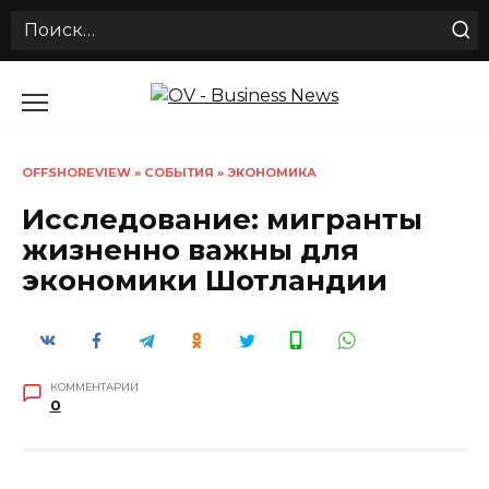
Search
for:
Перейти
к
содержанию
OFFSHOREVIEW
»
СОБЫТИЯ
»
ЭКОНОМИКА
Исследование: мигранты
жизненно важны для
экономики Шотландии
КОММЕНТАРИИ
0