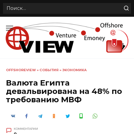
Search
for:
Перейти
к
содержанию
OFFSHOREVIEW
»
СОБЫТИЯ
»
ЭКОНОМИКА
Валюта Египта
девальвирована на 48% по
требованию МВФ
КОММЕНТАРИИ
0