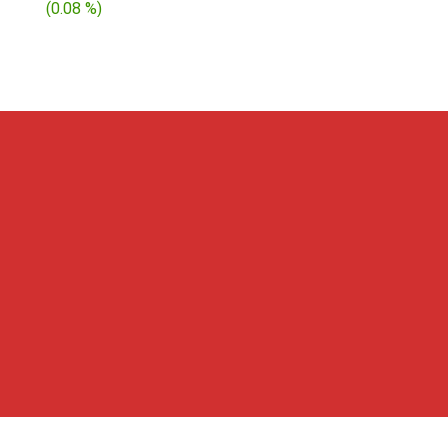
$ 1.03
(
0.08 %
)