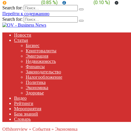
BTC:
$ 64,891.0
(
0.85 %
)
LTC:
$ 45.54
(
0.10 %
)
XRP:
Search for:
Перейти к содержанию
Search for:
Новости
Статьи
Бизнес
Криптовалюты
Эмиграция
Недвижимость
Финансы
Законодательство
Налогообложение
Политика
Экономика
Здоровье
Видео
Рейтинги
Мероприятия
База знаний
Словарь
Offshoreview
»
События
»
Экономика