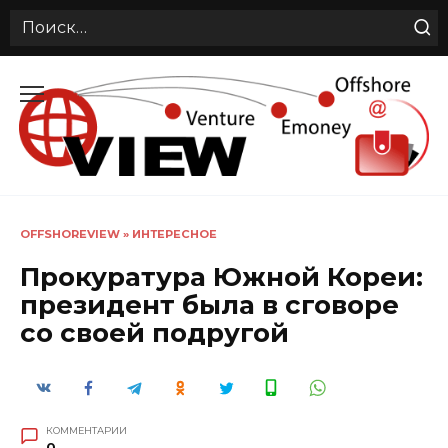
Search
for:
Перейти
к
содержанию
OFFSHOREVIEW
»
ИНТЕРЕСНОЕ
Прокуратура Южной Кореи:
президент была в сговоре
со своей подругой
КОММЕНТАРИИ
0