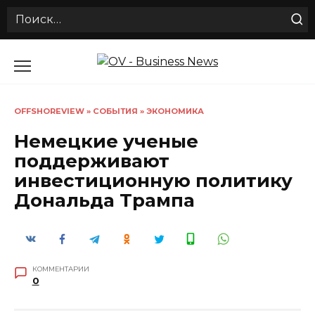
Search
for:
Перейти
к
содержанию
OFFSHOREVIEW
»
СОБЫТИЯ
»
ЭКОНОМИКА
Немецкие ученые
поддерживают
инвестиционную политику
Дональда Трампа
КОММЕНТАРИИ
0