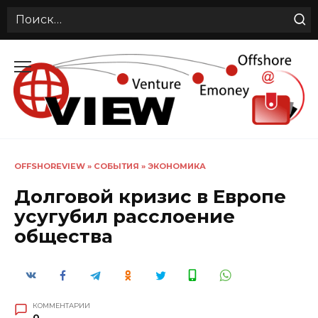
Search
for:
Перейти
к
содержанию
OFFSHOREVIEW
»
СОБЫТИЯ
»
ЭКОНОМИКА
Долговой кризис в Европе
усугубил расслоение
общества
КОММЕНТАРИИ
0