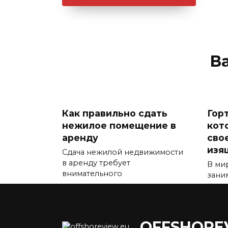
В
Как правильно сдать
Горт
нежилое помещение в
кот
аренду
сво
изя
Сдача нежилой недвижимости
в аренду требует
В ми
внимательного
зани
0
804
0
OFFSHORE