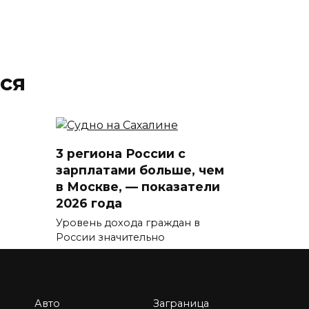
ся
и
3 региона России с
зарплатами больше, чем
в Москве, — показатели
2026 года
Уровень дохода граждан в
России значительно
отличается
0
5.9к.
Авто
Заграница