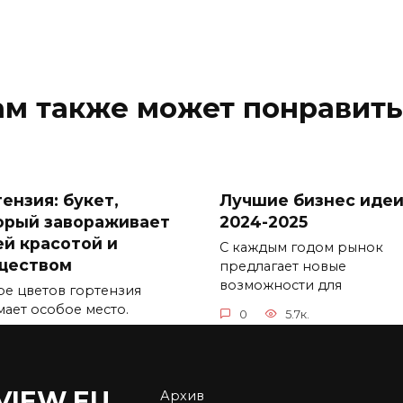
ам также может понравить
ензия: букет,
Лучшие бизнес иде
орый завораживает
2024-2025
ей красотой и
С каждым годом рынок
ществом
предлагает новые
возможности для
ре цветов гортензия
мает особое место.
0
5.7к.
5.3к.
VIEW.EU
Архив