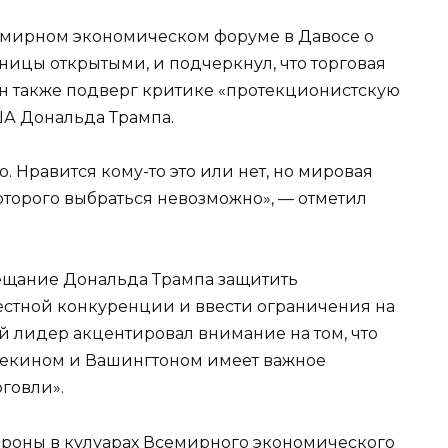
семирном экономическом форуме в Давосе о
аницы открытыми, и подчеркнул, что торговая
Он также подверг критике «протекционистскую
ША Дональда Трампа.
. Нравится кому-то это или нет, но мировая
оторого выбраться невозможно», — отметил
бещание Дональда Трампа защитить
стной конкуренции и ввести ограничения на
й лидер акцентировал внимание на том, что
Пекином и Вашингтоном имеет важное
говли».
ороны в кулуарах Всемирного экономического