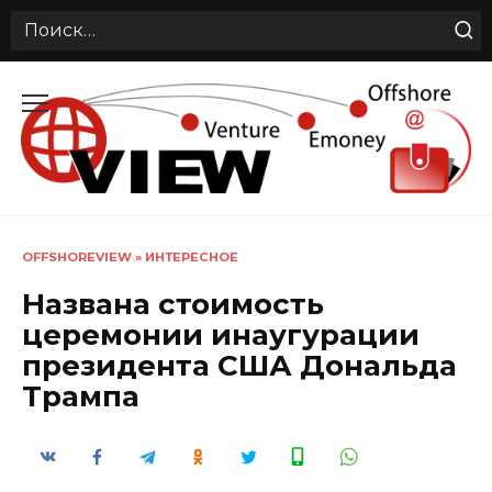
Search
for:
Перейти
к
содержанию
OFFSHOREVIEW
»
ИНТЕРЕСНОЕ
Названа стоимость
церемонии инаугурации
президента США Дональда
Трампа