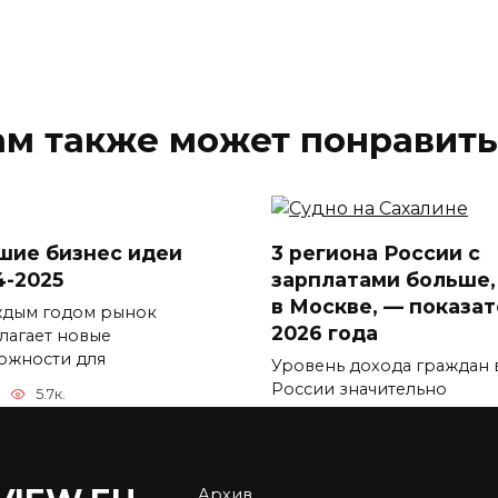
ам также может понравить
шие бизнес идеи
3 региона России с
4-2025
зарплатами больше,
в Москве, — показа
ждым годом рынок
2026 года
лагает новые
ожности для
Уровень дохода граждан 
России значительно
5.7к.
отличается
0
5.9к.
Архив