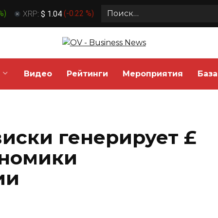
Search
 %
)
XRP:
$ 1.04
(
-0.22 %
)
for:
Видео
Рейтинги
Мероприятия
База
иски генерирует £
ономики
ии