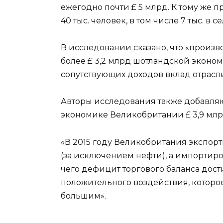
ежегодно почти £ 5 млрд. К тому же 
40 тыс. человек, в том числе 7 тыс. в 
В исследовании сказано, что «произ
более £ 3,2 млрд шотландской эконом
сопутствующих доходов вклад отрасли 
Авторы исследования также добавляю
экономике Великобритании £ 3,9 млрд
«В 2015 году Великобритания экспор
(за исключением нефти), а импортиров
чего дефицит торгового баланса достиг
положительного воздействия, которо
большим».