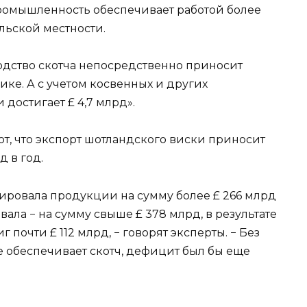
промышленность обеспечивает работой более
сельской местности.
водство скотча непосредственно приносит
ике. А с учетом косвенных и других
достигает £ 4,7 млрд».
т, что экспорт шотландского виски приносит
 в год.
тировала продукции на сумму более £ 266 млрд
ала − на сумму свыше £ 378 млрд, в результате
 почти £ 112 млрд, − говорят эксперты. − Без
е обеспечивает скотч, дефицит был бы еще