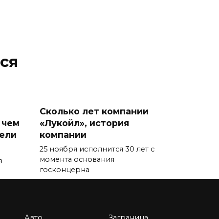
ся
Сколько лет компании
 чем
«Лукойл», история
тели
компании
25 ноября исполнится 30 лет с
момента основания
в
госконцерна
0
87.7к.
Авто
Заграница