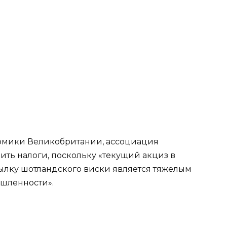
номики Великобритании, ассоциация
зить налоги, поскольку «текущий акциз в
ылку шотландского виски является тяжелым
шленности».