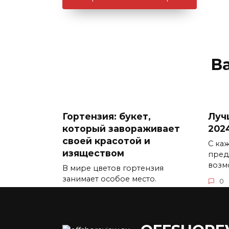
В
Гортензия: букет,
Луч
который завораживает
202
своей красотой и
С ка
изяществом
пред
возм
В мире цветов гортензия
занимает особое место.
0
0
5.3к.