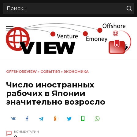
Search
for:
Перейти
к
содержанию
OFFSHOREVIEW
»
СОБЫТИЯ
»
ЭКОНОМИКА
Число иностранных
рабочих в Японии
значительно возросло
КОММЕНТАРИИ
0